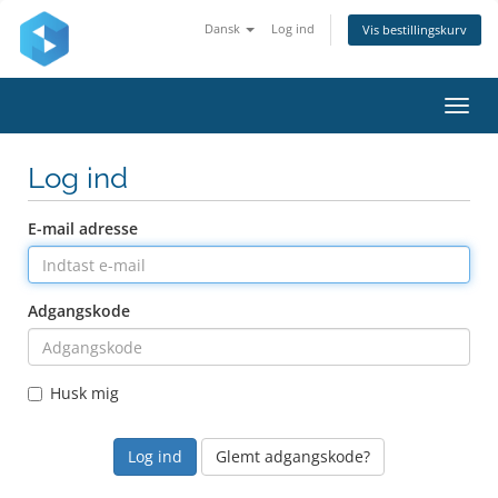
Dansk
Log ind
Vis bestillingskurv
Skift
navig
Log ind
E-mail adresse
Adgangskode
Husk mig
Glemt adgangskode?